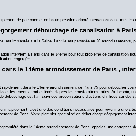
uipement de pompage et de haute-pression adapté intervenant dans tous les 
dégorgement débouchage de canalisation à Pari
, est implantée sur la Seine. La ville est partagée en 20 arrondissements, po
ion intervient à Paris dans le 14ème pour tout problème de canalisation bouc
lisation engorgée.
ans le 14ème arrondissement de Paris , interv
t rapidement dans le 14ème arrondissement de Paris 75 pour déboucher vos ca
ce, les travaux sont estimés d'après les constatations faites. Au besoin, une
 de débouchage est fait, suivi des préconisations d'actions chiffrées sur de
ir rapidement, c'est une des conditions nécessaires pour revenir à une situa
issement de Paris. Votre plombier spécialisé en débouchage dégorgement inte
opropriété dans le 14ème arrondissement de Paris, appelez une entreprise d