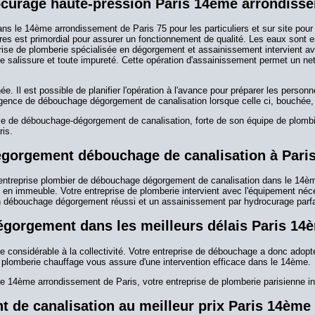
ocurage haute-pression Paris 14ème arrondiss
ns le 14ème arrondissement de Paris 75 pour les particuliers et sur site pour 
es est primordial pour assurer un fonctionnement de qualité. Les eaux sont ensu
eprise de plomberie spécialisée en dégorgement et assainissement intervient 
oute salissure et toute impureté. Cette opération d'assainissement permet un 
e. Il est possible de planifier l'opération à l'avance pour préparer les pers
urgence de débouchage dégorgement de canalisation lorsque celle ci, bouchée,
se de débouchage-dégorgement de canalisation, forte de son équipe de plombi
is.
dégorgement débouchage de canalisation à Par
 entreprise plombier de débouchage dégorgement de canalisation dans le 14èm
 ou en immeuble. Votre entreprise de plomberie intervient avec l'équipement 
 un débouchage dégorgement réussi et un assainissement par hydrocurage parfa
dégorgement dans les meilleurs délais Paris 1
 considérable à la collectivité. Votre entreprise de débouchage a donc adopté
 plomberie chauffage vous assure d'une intervention efficace dans le 14ème.
le 14ème arrondissement de Paris, votre entreprise de plomberie parisienne in
 de canalisation au meilleur prix Paris 14ème