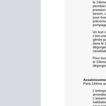
le 14ème
plombier
pression.
besoin, 
pour éva
préconis
pompage 
Un bon d
c'est un
gênée pa
dans le 
dégorgem
canalisa
Pour tou
le 14ème
dégorgem
Assainissemen
Paris 14ème a
L'entrep
arrondiss
L'assain
habitati
eaux sont